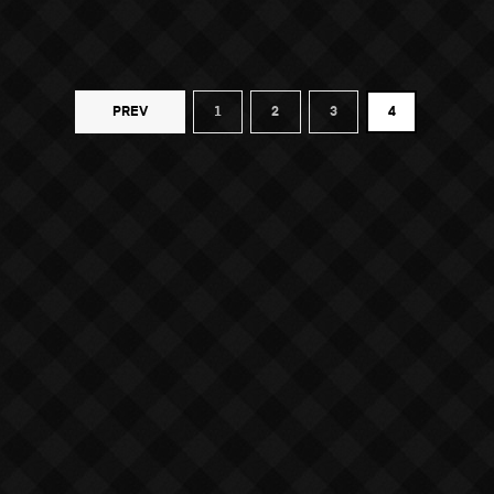
PREV
1
2
3
4