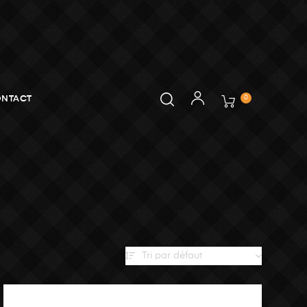
0
NTACT
Tri par défaut