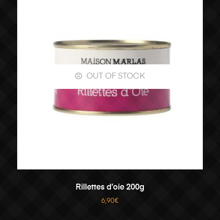
OUT OF STOCK
LIRE LA SUITE
Rillettes d’oie 200g
6,90
€