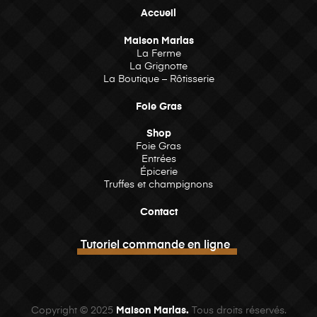
Accueil
Maison Marlas
La Ferme
La Grignotte
La Boutique – Rôtisserie
Foie Gras
Shop
Foie Gras
Entrées
Épicerie
Truffes et champignons
Contact
Tutoriel commande en ligne
Copyright © 2025
Maison Marlas.
Tous droits réservés.