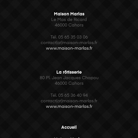
Maison Marlas
Le Mas de Ricard
46000 Cahors
Tél. 05 65 35 03 06
contact(at)maison-marlas.fr
www.maison-marlas.fr
La rôtisserie
80 Pl. Jean Jacques Chapou
46000 Cahors
Tél.
05 65 36 40 94
contact(at)maison-marlas.fr
www.maison-marlas.fr
Accueil