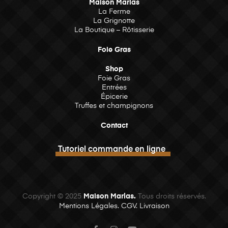
Maison Marlas
La Ferme
La Grignotte
La Boutique – Rôtisserie
Foie Gras
Shop
Foie Gras
Entrées
Épicerie
Truffes et champignons
Contact
Tutoriel commande en ligne
Copyright © 2025
Maison Marlas.
Tous droits réservés.
Mentions Légales.
CGV.
Livraison