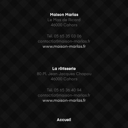
Maison Marlas
Le Mas de Ricard
46000 Cahors
Tél. 05 65 35 03 06
contact(at)maison-marlas.fr
www.maison-marlas.fr
La rôtisserie
80 Pl. Jean Jacques Chapou
46000 Cahors
Tél.
05 65 36 40 94
contact(at)maison-marlas.fr
www.maison-marlas.fr
Accueil