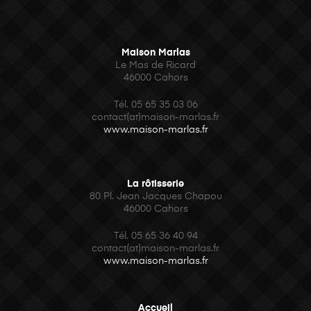
Maison Marlas
Le Mas de Ricard
46000 Cahors
Tél. 05 65 35 03 06
contact(at)maison-marlas.fr
www.maison-marlas.fr
La rôtisserie
80 Pl. Jean Jacques Chapou
46000 Cahors
Tél.
05 65 36 40 94
contact(at)maison-marlas.fr
www.maison-marlas.fr
Accueil