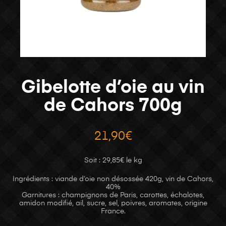
Gibelotte d’oie au vin
de Cahors 700g
21,90
€
Soit : 29,85€ le kg
Ingrédients : viande d’oie non désossée 420g, vin de Cahors,
40%
Garnitures : champignons de Paris, carottes, échalotes,
amidon modifié, ail, sucre, sel, poivres, aromates, origine
France.