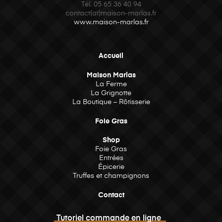
Tél.
05 65 36 40 94
contact(at)maison-marlas.fr
www.maison-marlas.fr
Accueil
Maison Marlas
La Ferme
La Grignotte
La Boutique – Rôtisserie
Foie Gras
Shop
Foie Gras
Entrées
Épicerie
Truffes et champignons
Contact
Tutoriel commande en ligne