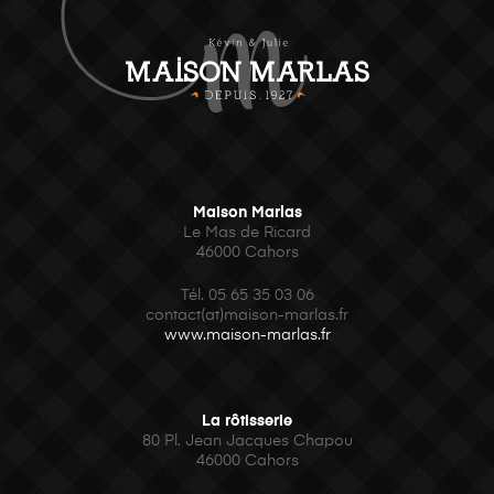
Maison Marlas
Le Mas de Ricard
46000 Cahors
Tél. 05 65 35 03 06
contact(at)maison-marlas.fr
www.maison-marlas.fr
La rôtisserie
80 Pl. Jean Jacques Chapou
46000 Cahors